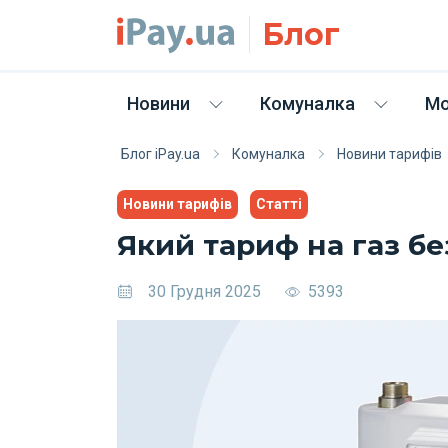
Skip to main content
Блог
Новини
Комуналка
Мо
Блог iPay.ua
Комуналка
Новини тарифів
Новини тарифів
Статті
Який тариф на газ бе
30 Грудня 2025
5393