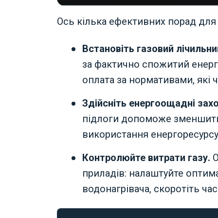
Ось кілька ефективних порад для 
Встановіть газовий лічильник
за фактично спожитий енерго
оплата за нормативами, які
Здійсніть енергоощадні зах
підлоги допоможе зменшити
використання енергоресурсу
Контролюйте витрати газу.
О
приладів: налаштуйте оптим
водонагрівача, скоротіть час