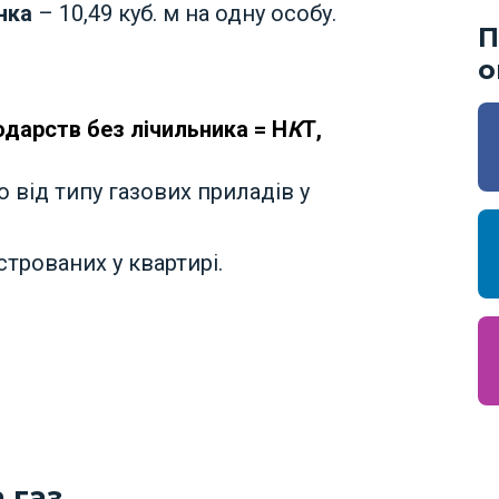
нка
– 10,49 куб. м на одну особу.
П
о
дарств без лічильника = Н
К
Т,
від типу газових приладів у
строваних у квартирі.
 газ