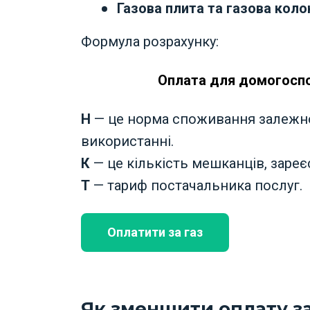
Газова плита та газова коло
Формула розрахунку:
Оплата для домогоспо
Н
— це норма споживання залежно 
використанні.
К
— це кількість мешканців, зареє
Т
— тариф постачальника послуг.
Оплатити за газ
Як зменшити оплату за