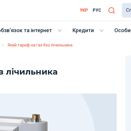
Сп
УКР
РУС
бзв’язок та інтернет
Кредити
Особис
Який тариф на газ без лічильника
з лічильника