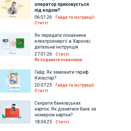
оператор приховується
під кодом?
06.01.26
Гайди та інструкції
Статті
Як передати показники
електроенергії в Харкові:
детальна інструкція
27.01.26
Статті
Як подавати показники
Гайд: Як замовити тариф
Київстар?
20.07.25
Гайди та інструкції
Статті
Секрети банківських
карток: Як дізнатися банк за
номером картки?
18.04.25
Статті