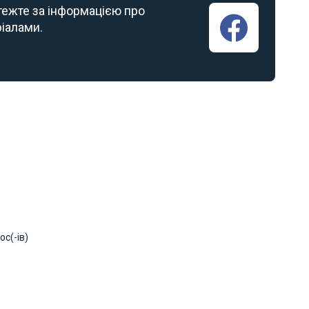
стежте за інформацією про
ріалами.
ос(-ів)