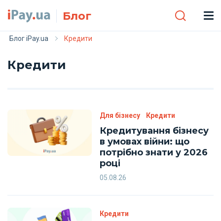
Skip to main content
Блог
Блог iPay.ua
Кредити
Кредити
Для бізнесу
Кредити
Кредитування бізнесу
в умовах війни: що
потрібно знати у 2026
році
05.08.26
Кредити