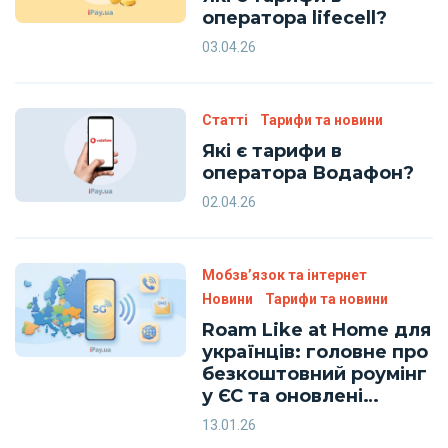
оператора lifecell?
03.04.26
Статті
Тарифи та новини
Які є тарифи в
оператора Водафон?
02.04.26
Мобзв’язок та інтернет
Новини
Тарифи та новини
Roam Like at Home для
українців: головне про
безкоштовний роумінг
у ЄС та оновлені
тарифи Київстар,
13.01.26
Vodafone і lifecell