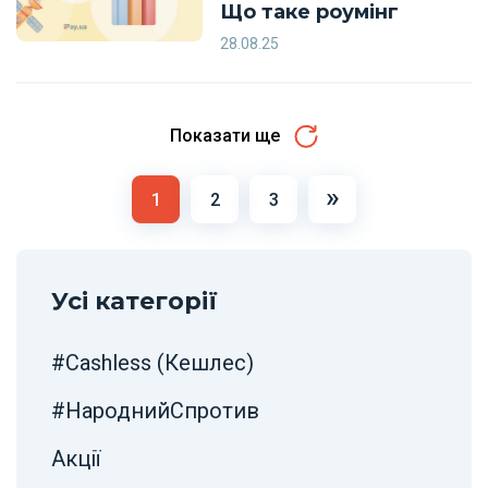
Що таке роумінг
28.08.25
Показати ще
Навігація
»
1
2
3
постів
Усі категорії
#Cashless (Кешлес)
#НароднийСпротив
Акції