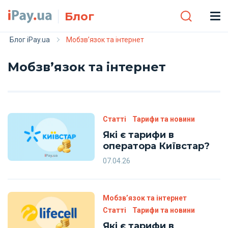
Skip to main content
Блог
Блог iPay.ua
Мобзв’язок та інтернет
Мобзв’язок та інтернет
Статті
Тарифи та новини
Які є тарифи в
оператора Київстар?
07.04.26
Мобзв’язок та інтернет
Статті
Тарифи та новини
Які є тарифи в