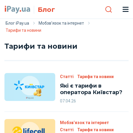
Skip to main content
Блог
Блог iPay.ua
Мобзв’язок та інтернет
Тарифи та новини
Тарифи та новини
Статті
Тарифи та новини
Які є тарифи в
оператора Київстар?
07.04.26
Мобзв’язок та інтернет
Статті
Тарифи та новини