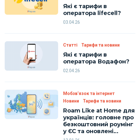
Які є тарифи в
оператора lifecell?
03.04.26
Статті
Тарифи та новини
Які є тарифи в
оператора Водафон?
02.04.26
Мобзв’язок та інтернет
Новини
Тарифи та новини
Roam Like at Home для
українців: головне про
безкоштовний роумінг
у ЄС та оновлені
тарифи Київстар,