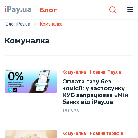
Skip to main content
Блог
Блог iPay.ua
Комуналка
Комуналка
Комуналка
Новини iPay.ua
Оплата газу без
комісії: у застосунку
КУБ запрацював «Мій
банк» від iPay.ua
18.06.26
Комуналка
Новини тарифів