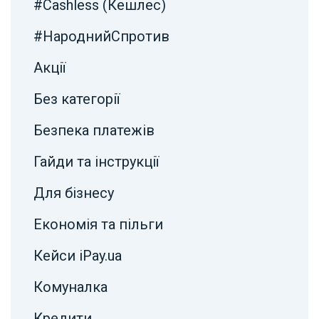
#Cashless (Кешлес)
#НароднийСпротив
Акції
Без категорії
Безпека платежів
Гайди та інструкції
Для бізнесу
Економія та пільги
Кейси iPay.ua
Комуналка
Кредити