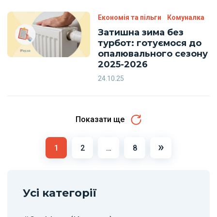
Економія та пільги
Комуналка
Затишна зима без
турбот: готуємося до
опалювального сезону
2025-2026
24.10.25
Показати ще
Навігація
»
1
2
…
8
постів
Усі категорії