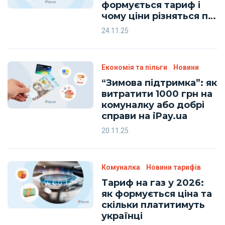
формується тариф і
чому ціни різняться по
регіонах
24.11.25
Економія та пільги
Новини
“Зимова підтримка”: як
витратити 1000 грн на
комуналку або добрі
справи на iPay.ua
20.11.25
Комуналка
Новини тарифів
Тариф на газ у 2026:
як формується ціна та
скільки платитимуть
українці