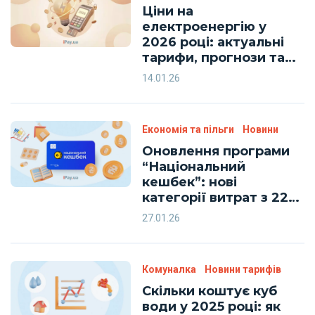
Ціни на
електроенергію у
2026 році: актуальні
тарифи, прогнози та
поради з вигідної
14.01.26
оплати на iPay.ua
Економія та пільги
Новини
Оновлення програми
“Національний
кешбек”: нові
категорії витрат з 22
листопада
27.01.26
Комуналка
Новини тарифів
Скільки коштує куб
води у 2025 році: як