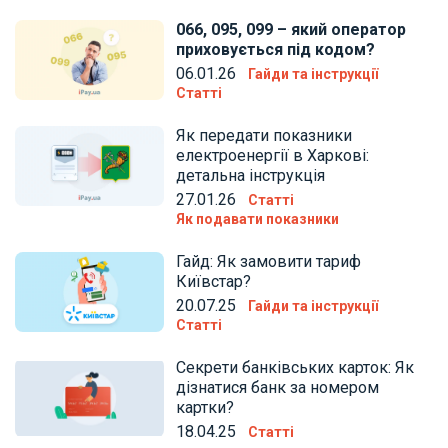
066, 095, 099 – який оператор
приховується під кодом?
06.01.26
Гайди та інструкції
Статті
Як передати показники
електроенергії в Харкові:
детальна інструкція
27.01.26
Статті
Як подавати показники
Гайд: Як замовити тариф
Київстар?
20.07.25
Гайди та інструкції
Статті
Секрети банківських карток: Як
дізнатися банк за номером
картки?
18.04.25
Статті