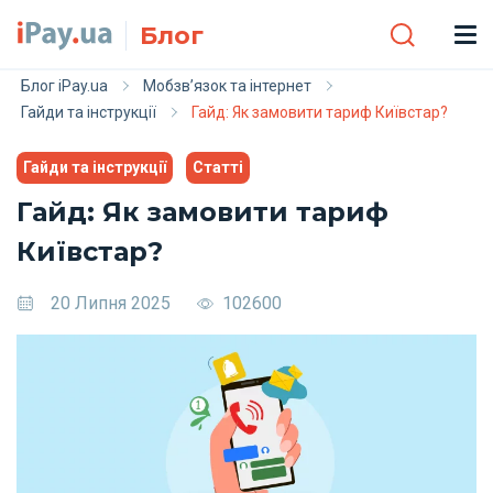
Skip to main content
Блог
Блог iPay.ua
Мобзв’язок та інтернет
Гайди та інструкції
Гайд: Як замовити тариф Київстар?
Гайди та інструкції
Статті
Гайд: Як замовити тариф
Київстар?
20 Липня 2025
102600