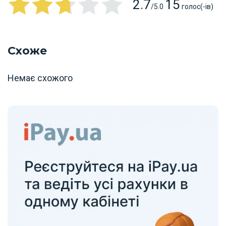
2.7
15
/5.0
голос(-ів)
Схоже
Немає схожого