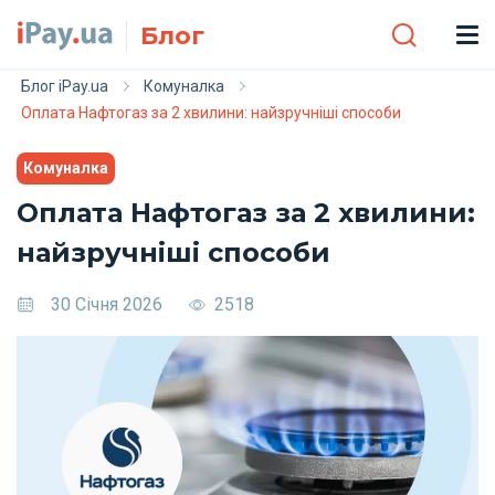
Skip to main content
Блог
Блог iPay.ua
Комуналка
Оплата Нафтогаз за 2 хвилини: найзручніші способи
Комуналка
Оплата Нафтогаз за 2 хвилини:
найзручніші способи
30 Січня 2026
2518