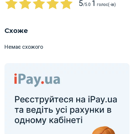
5
1
/5.0
голос(-ів)
Схоже
Немає схожого