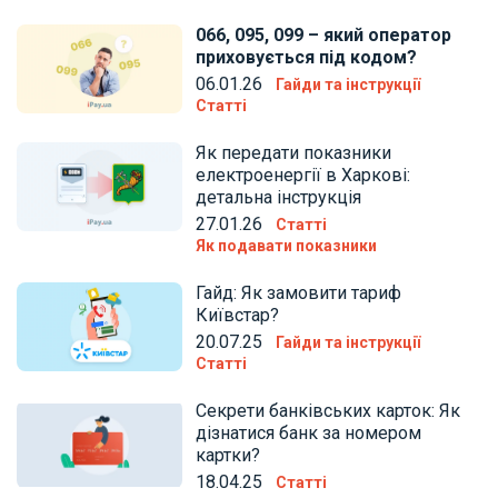
066, 095, 099 – який оператор
приховується під кодом?
06.01.26
Гайди та інструкції
Статті
Як передати показники
електроенергії в Харкові:
детальна інструкція
27.01.26
Статті
Як подавати показники
Гайд: Як замовити тариф
Київстар?
20.07.25
Гайди та інструкції
Статті
Секрети банківських карток: Як
дізнатися банк за номером
картки?
18.04.25
Статті