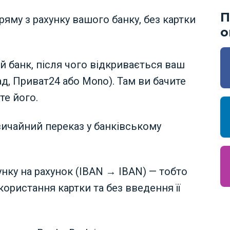
П
ряму з рахунку вашого банку, без картки
о
й банк, після чого відкривається ваш
д, Приват24 або Mono). Там ви бачите
те його.
вичайний переказ у банківському
унку на рахунок (IBAN → IBAN) — тобто
ористання картки та без введення її