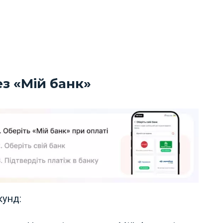
з «Мій банк»
кунд: