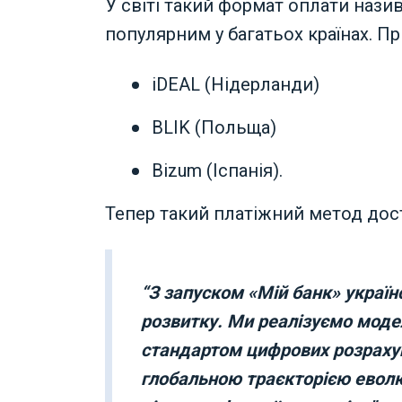
У світі такий формат оплати назив
популярним у багатьох країнах. П
iDEAL (Нідерланди)
BLIK (Польща)
Bizum (Іспанія).
Тепер такий платіжний метод досту
“З запуском «Мій банк» україн
розвитку. Ми реалізуємо моде
стандартом цифрових розрахунк
глобальною траєкторією еволю