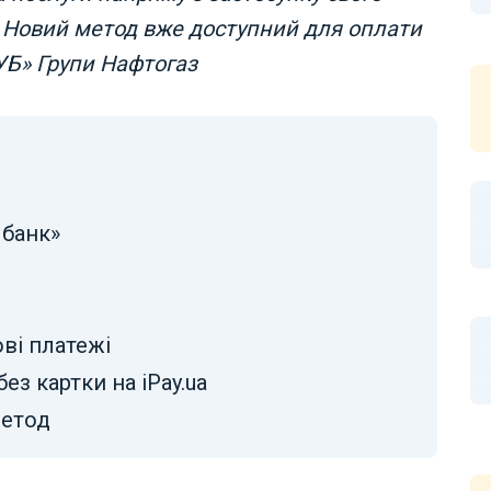
. Новий метод вже доступний для оплати
КУБ» Групи Нафтогаз
 банк»
ві платежі
ез картки на iPay.ua
метод