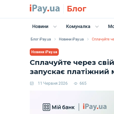
Skip to main content
Блог
Новини
Комуналка
Мо
Блог iPay.ua
Новини iPay.ua
Сплачуйте че
Новини iPay.ua
Сплачуйте через свій 
запускає платіжний 
11 Червня 2026
665