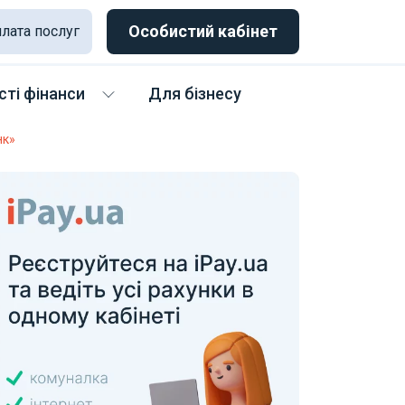
Особистий кабінет
лата послуг
ті фінанси
Для бізнесу
нк»