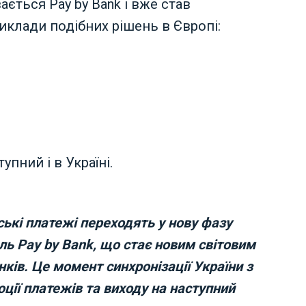
ається Pay by Bank і вже став
риклади подібних рішень в Європі:
пний і в Україні.
ські платежі переходять у нову фазу
ль Pay by Bank, що стає новим світовим
ів. Це момент синхронізації України з
ції платежів та виходу на наступний