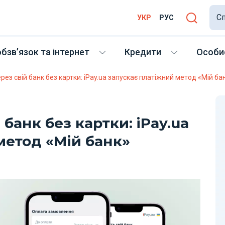
Сп
УКР
РУС
бзв’язок та інтернет
Кредити
Особис
рез свій банк без картки: iPay.ua запускає платіжний метод «Мій ба
банк без картки: iPay.ua
метод «Мій банк»