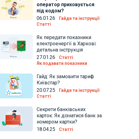
оператор приховується
під кодом?
06.01.26
Гайди та інструкції
Статті
Як передати показники
електроенергії в Харкові:
детальна інструкція
27.01.26
Статті
Як подавати показники
Гайд: Як замовити тариф
Київстар?
20.07.25
Гайди та інструкції
Статті
Секрети банківських
карток: Як дізнатися банк за
номером картки?
18.04.25
Статті