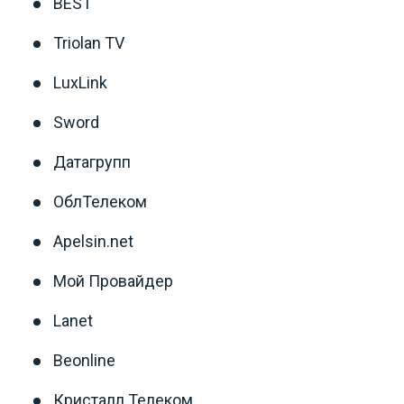
BEST
Triolan TV
LuxLink
Sword
Датагрупп
ОблТелеком
Apelsin.net
Мой Провайдер
Lanet
Beonline
Кристалл Телеком