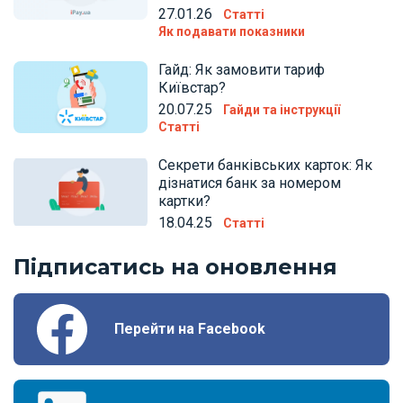
27.01.26
Статті
Як подавати показники
Гайд: Як замовити тариф
Київстар?
20.07.25
Гайди та інструкції
Статті
Секрети банківських карток: Як
дізнатися банк за номером
картки?
18.04.25
Статті
Підписатись на оновлення
Перейти на Facebook