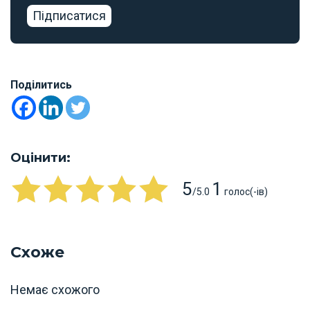
Підписатися
Поділитись
Оцінити:
5
1
/5.0
голос(-ів)
Схоже
Немає схожого