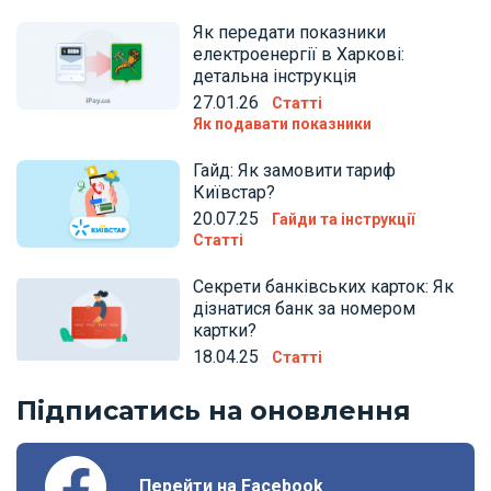
Як передати показники
електроенергії в Харкові:
детальна інструкція
27.01.26
Статті
Як подавати показники
Гайд: Як замовити тариф
Київстар?
20.07.25
Гайди та інструкції
Статті
Секрети банківських карток: Як
дізнатися банк за номером
картки?
18.04.25
Статті
Підписатись на оновлення
Перейти на Facebook