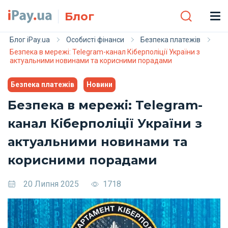
Skip to main content
Блог
Блог iPay.ua
Особисті фінанси
Безпека платежів
Безпека в мережі: Telegram-канал Кіберполіції України з
актуальними новинами та корисними порадами
Безпека платежів
Новини
Безпека в мережі: Telegram-
канал Кіберполіції України з
актуальними новинами та
корисними порадами
20 Липня 2025
1718