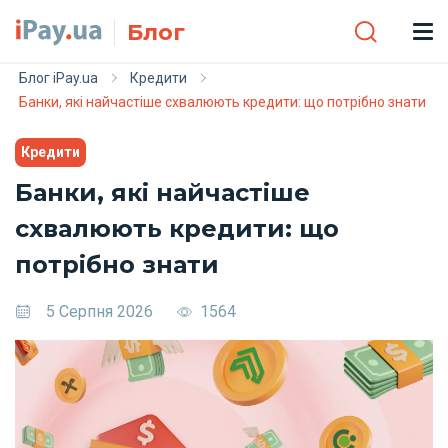
Skip to main content
Блог
Блог iPay.ua
Кредити
Банки, які найчастіше схвалюють кредити: що потрібно знати
Кредити
Банки, які найчастіше
схвалюють кредити: що
потрібно знати
5 Серпня 2026
1564