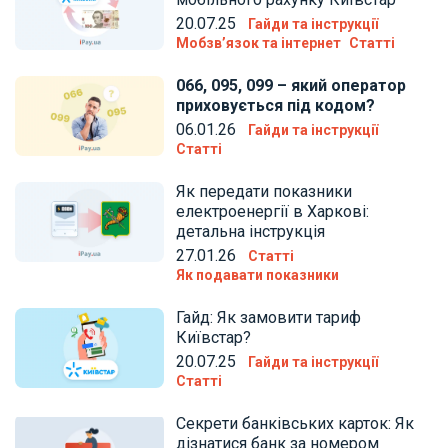
20.07.25
Гайди та інструкції
Мобзв’язок та інтернет
Статті
066, 095, 099 – який оператор
приховується під кодом?
06.01.26
Гайди та інструкції
Статті
Як передати показники
електроенергії в Харкові:
детальна інструкція
27.01.26
Статті
Як подавати показники
Гайд: Як замовити тариф
Київстар?
20.07.25
Гайди та інструкції
Статті
Секрети банківських карток: Як
дізнатися банк за номером