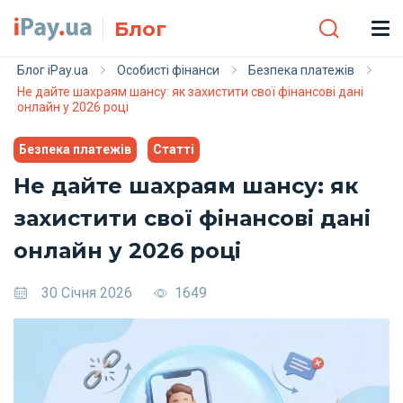
Skip to main content
Блог
Блог iPay.ua
Особисті фінанси
Безпека платежів
Не дайте шахраям шансу: як захистити свої фінансові дані
онлайн у 2026 році
Безпека платежів
Статті
Не дайте шахраям шансу: як
захистити свої фінансові дані
онлайн у 2026 році
30 Січня 2026
1649