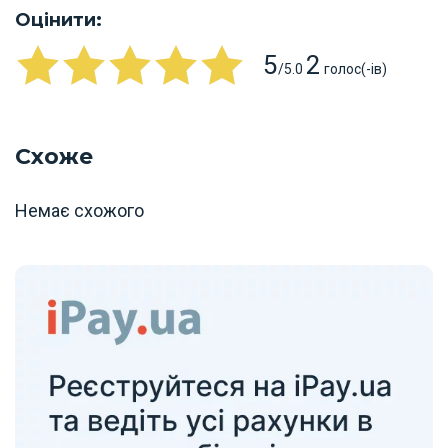
Оцінити:
5
2
/5.0
голос(-ів)
Схоже
Немає схожого