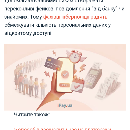
допомагають зловмисникам створювати
переконливі фейкові повідомлення “від банку” чи
знайомих. Тому
фахівці кіберполіції радять
обмежувати кількість персональних даних у
відкритому доступі.
Читайте також:
5 способів заощадити час на платежах у