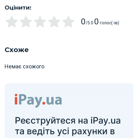
Оцінити:
0
0
/5.0
голос(-ів)
Схоже
Немає схожого