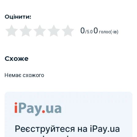
Оцінити:
0
0
/5.0
голос(-ів)
Схоже
Немає схожого