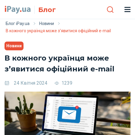
Skip to main content
Блог
Блог iPay.ua
Новини
В кожного українця може з’явитися офіційний e-mail
Новини
В кожного українця може
з’явитися офіційний e-mail
24 Квітня 2024
1239