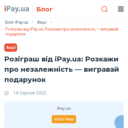
Skip to main content
Блог
Блог iPay.ua
Акції
Розіграш від iPay.ua: Розкажи про незалежність — вигравай
подарунок
Акції
Розіграш від iPay.ua: Розкажи
про незалежність — вигравай
подарунок
14 Серпня 2020