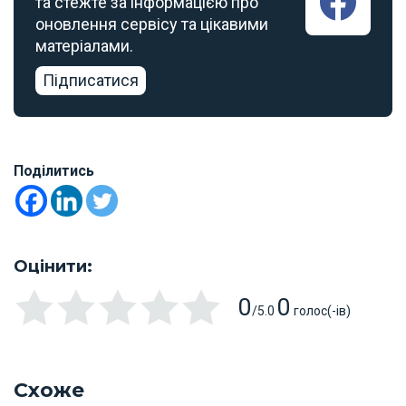
та стежте за інформацією про
оновлення сервісу та цікавими
матеріалами.
Підписатися
Поділитись
Оцінити:
0
0
/5.0
голос(-ів)
Схоже