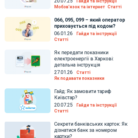
20.07.25
Гайди та інструкції
Мобзв’язок та інтернет
Статті
066, 095, 099 – який оператор
приховується під кодом?
06.01.26
Гайди та інструкції
Статті
Як передати показники
електроенергії в Харкові:
детальна інструкція
27.01.26
Статті
Як подавати показники
Гайд: Як замовити тариф
Київстар?
20.07.25
Гайди та інструкції
Статті
Секрети банківських карток: Як
дізнатися банк за номером
картки?