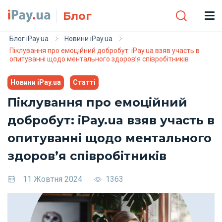
Skip to main content
Блог
Блог iPay.ua
Новини iPay.ua
Піклування про емоційний добробут: iPay.ua взяв участь в
опитуванні щодо ментального здоров’я співробітників
Новини iPay.ua
Статті
Піклування про емоційний
добробут: iPay.ua взяв участь в
опитуванні щодо ментального
здоров’я співробітників
11 Жовтня 2024
1363