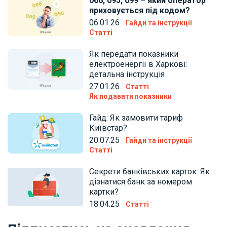
066, 095, 099 – який оператор
приховується під кодом?
06.01.26
Гайди та інструкції
Статті
Як передати показники
електроенергії в Харкові:
детальна інструкція
27.01.26
Статті
Як подавати показники
Гайд: Як замовити тариф
Київстар?
20.07.25
Гайди та інструкції
Статті
Секрети банківських карток: Як
дізнатися банк за номером
картки?
18.04.25
Статті