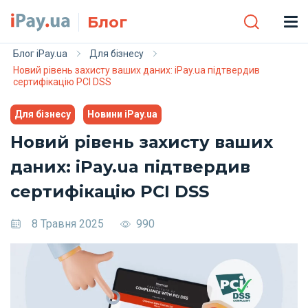
Skip to main content
Блог
Блог iPay.ua
Для бізнесу
Новий рівень захисту ваших даних: iPay.ua підтвердив
сертифікацію PCI DSS
Для бізнесу
Новини iPay.ua
Новий рівень захисту ваших
даних: iPay.ua підтвердив
сертифікацію PCI DSS
8 Травня 2025
990