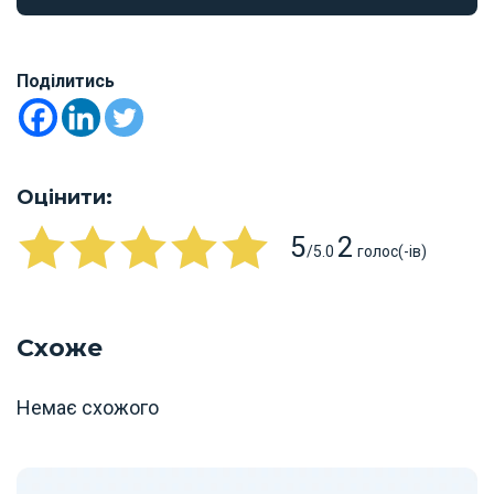
Поділитись
Оцінити:
5
2
/5.0
голос(-ів)
Схоже
Немає схожого