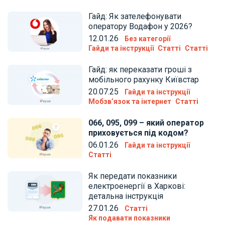
Гайд: Як зателефонувати
оператору Водафон у 2026?
12.01.26
Без категорії
Гайди та інструкції
Статті
Статті
Гайд: як переказати гроші з
мобільного рахунку Київстар
20.07.25
Гайди та інструкції
Мобзв’язок та інтернет
Статті
066, 095, 099 – який оператор
приховується під кодом?
06.01.26
Гайди та інструкції
Статті
Як передати показники
електроенергії в Харкові:
детальна інструкція
27.01.26
Статті
Як подавати показники