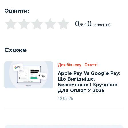
Оцінити:
0
0
/5.0
голос(-ів)
Схоже
Для бізнесу
Статті
Apple Pay Vs Google Pay:
Що Вигідніше,
Безпечніше І Зручніше
Для Оплат У 2026
12.05.26