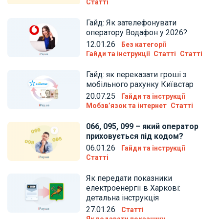
Статті
Гайд: Як зателефонувати
оператору Водафон у 2026?
12.01.26
Без категорії
Гайди та інструкції
Статті
Статті
Гайд: як переказати гроші з
мобільного рахунку Київстар
20.07.25
Гайди та інструкції
Мобзв’язок та інтернет
Статті
066, 095, 099 – який оператор
приховується під кодом?
06.01.26
Гайди та інструкції
Статті
Як передати показники
електроенергії в Харкові:
детальна інструкція
27.01.26
Статті
Як подавати показники