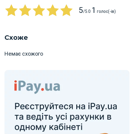
5
1
/5.0
голос(-ів)
Схоже
Немає схожого