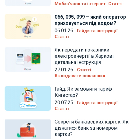
Мобзв’язок та інтернет
Статті
066, 095, 099 – який оператор
приховується під кодом?
06.01.26
Гайди та інструкції
Статті
Як передати показники
електроенергії в Харкові:
детальна інструкція
27.01.26
Статті
Як подавати показники
Гайд: Як замовити тариф
Київстар?
20.07.25
Гайди та інструкції
Статті
Секрети банківських карток: Як
дізнатися банк за номером
картки?