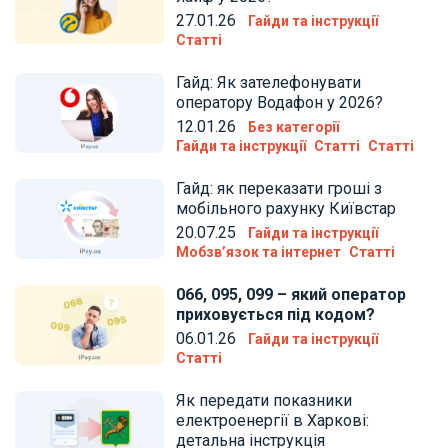
27.01.26
Гайди та інструкції
Статті
Гайд: Як зателефонувати
оператору Водафон у 2026?
12.01.26
Без категорії
Гайди та інструкції
Статті
Статті
Гайд: як переказати гроші з
мобільного рахунку Київстар
20.07.25
Гайди та інструкції
Мобзв’язок та інтернет
Статті
066, 095, 099 – який оператор
приховується під кодом?
06.01.26
Гайди та інструкції
Статті
Як передати показники
електроенергії в Харкові:
детальна інструкція