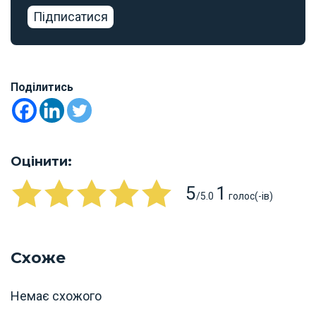
Підписатися
Поділитись
Оцінити:
5
1
/5.0
голос(-ів)
Схоже
Немає схожого