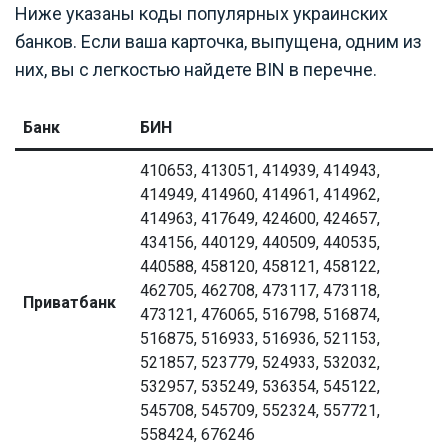
Ниже указаны коды популярных украинских
банков. Если ваша карточка, выпущена, одним из
них, вы с легкостью найдете BIN в перечне.
Банк
БИН
410653, 413051, 414939, 414943,
414949, 414960, 414961, 414962,
414963, 417649, 424600, 424657,
434156, 440129, 440509, 440535,
440588, 458120, 458121, 458122,
462705, 462708, 473117, 473118,
Приватбанк
473121, 476065, 516798, 516874,
516875, 516933, 516936, 521153,
521857, 523779, 524933, 532032,
532957, 535249, 536354, 545122,
545708, 545709, 552324, 557721,
558424, 676246