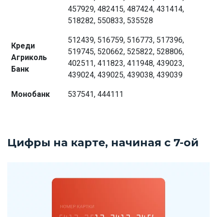
457929, 482415, 487424, 431414,
518282, 550833, 535528
512439, 516759, 516773, 517396,
Креди
519745, 520662, 525822, 528806,
Агриколь
402511, 411823, 411948, 439023,
Банк
439024, 439025, 439038, 439039
Монобанк
537541, 444111
Цифры на карте, начиная с 7-ой