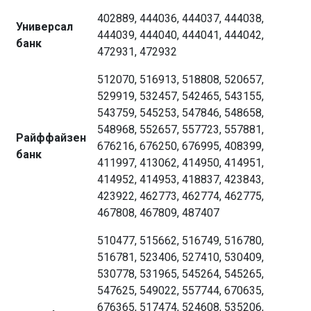
402889, 444036, 444037, 444038,
Универсал
444039, 444040, 444041, 444042,
банк
472931, 472932
512070, 516913, 518808, 520657,
529919, 532457, 542465, 543155,
543759, 545253, 547846, 548658,
548968, 552657, 557723, 557881,
Райффайзен
676216, 676250, 676995, 408399,
банк
411997, 413062, 414950, 414951,
414952, 414953, 418837, 423843,
423922, 462773, 462774, 462775,
467808, 467809, 487407
510477, 515662, 516749, 516780,
516781, 523406, 527410, 530409,
530778, 531965, 545264, 545265,
547625, 549022, 557744, 670635,
676365, 517474, 524608, 535206,