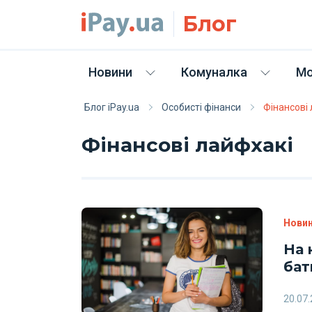
Skip to main content
Блог
Новини
Комуналка
Мо
Блог iPay.ua
Особисті фінанси
Фінансові
Фінансові лайфхакі
Нови
На 
бат
20.07.