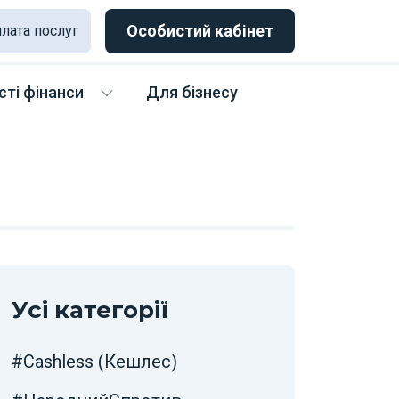
Особистий кабінет
лата послуг
ті фінанси
Для бізнесу
Усі категорії
#Cashless (Кешлес)