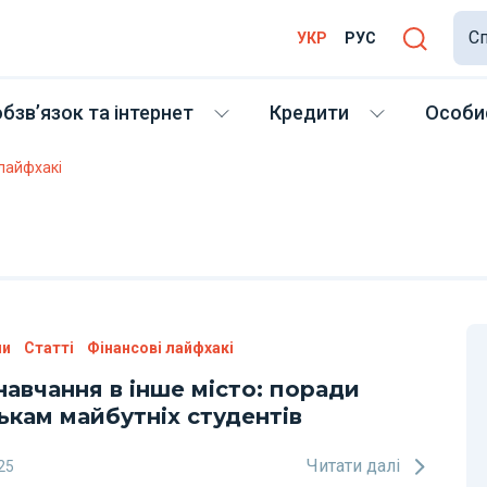
Сп
УКР
РУС
бзв’язок та інтернет
Кредити
Особис
 лайфхакі
ни
Статті
Фінансові лайфхакі
навчання в інше місто: поради
ькам майбутніх студентів
Читати далі
25