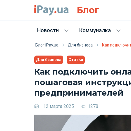
Skip to main content
Блог
Новости
Коммуналка
Блог iPay.ua
Для бизнеса
Как подключит
Для бизнеса
Статьи
Как подключить онла
пошаговая инструкц
предпринимателей
12 марта 2025
1278