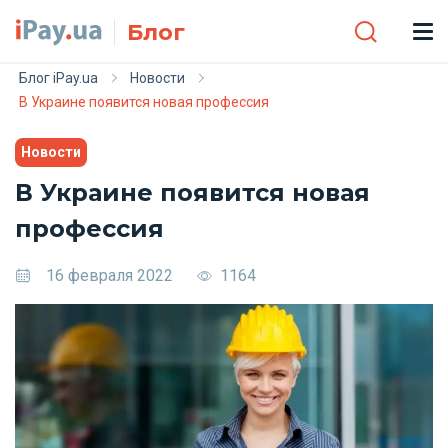
Skip to main content
Блог
Блог iPay.ua
Новости
В Украине появится новая профессия
Новости
В Украине появится новая
профессия
16 февраля 2022
1164