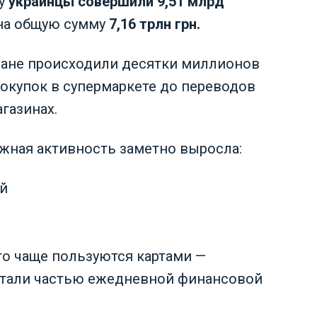
ду
украинцы совершили 9,51 млрд
на общую сумму
7,16 трлн грн.
ране происходили десятки миллионов
покупок в супермаркете до переводов
газинах.
ежная активность заметно выросла:
й
сто чаще пользуются картами —
стали частью ежедневной финансовой