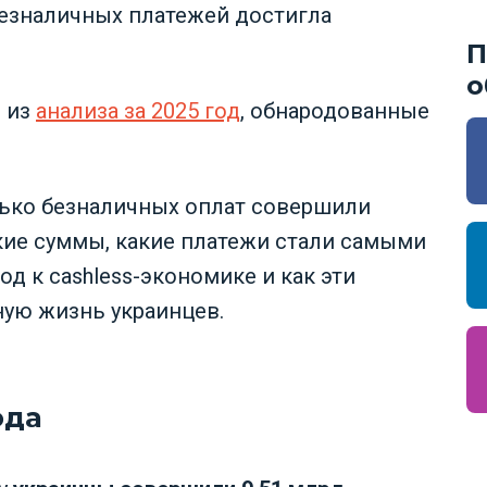
безналичных платежей достигла
П
о
 из
анализа за
2025
год
, обнародованные
лько безналичных оплат совершили
кие суммы, какие платежи стали самыми
д к cashless-экономике и как эти
ую жизнь украинцев.
ода