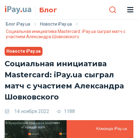
Skip to main content
Блог
Блог iPay.ua
Новости iPay.ua
Социальная инициатива Mastercard: iPay.ua сыграл матч с
участием Александра Шовковского
Новости iPay.ua
Социальная инициатива
Mastercard: iPay.ua сыграл
матч с участием Александра
Шовковского
14 ноября 2022
1188