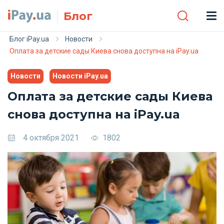
Skip to main content
Блог
Блог iPay.ua
Новости
Оплата за детские сады Киева снова доступна на iPay.ua
Новости
Новости iPay.ua
Оплата за детские сады Киева
снова доступна на iPay.ua
4 октября 2021
1802