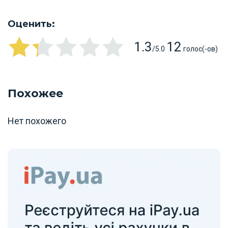
Оценить:
1.3
12
/5.0
голос(-ов)
Похожее
Нет похожего