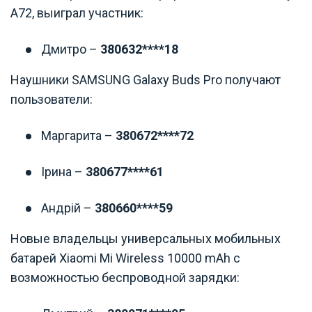
A72, выиграл участник:
Дмитро
–
380632****18
Наушники SAMSUNG Galaxy Buds Pro получают
пользователи:
Маргарита
–
380672****72
Ірина
–
380677****61
Андрій –
380660****59
Новые владельцы универсальных мобильных
батарей Xiaomi Mi Wireless 10000 mAh с
возможностью беспроводной зарядки: