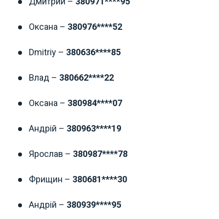
Дмитрий –
380971****95
Оксана
–
380976****52
Dmitriy
–
380636****85
Влад
–
380662****22
Оксана
–
380984****07
Андрій
–
380963****19
Ярослав
–
380987****78
Фрищин
–
380681****30
Андрій
–
380939****95