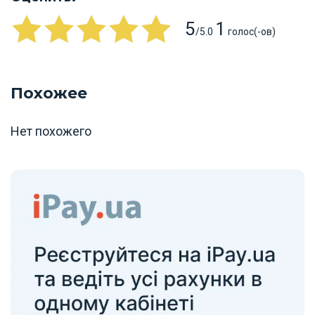
5
1
/5.0
голос(-ов)
Похожее
Нет похожего