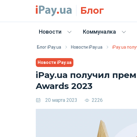
Skip to main content
Блог
Новости
Коммуналка
Блог iPay.ua
Новости iPay.ua
iPay.ua пол
Новости iPay.ua
iPay.ua получил прем
Awards 2023
20 марта 2023
2226