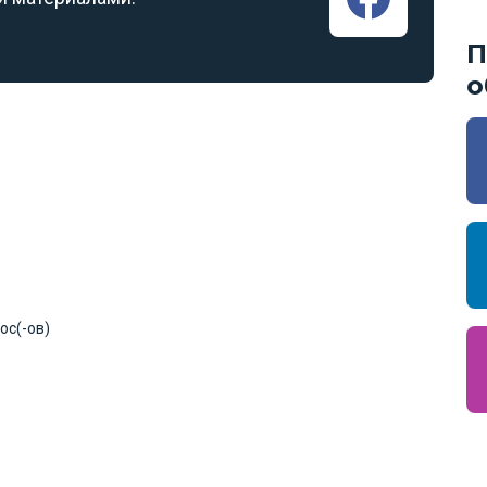
П
о
ос(-ов)