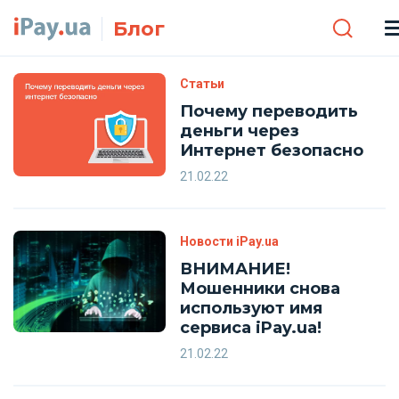
Skip to main content
Блог
Статьи
Почему переводить
деньги через
Интернет безопасно
21.02.22
Новости iPay.ua
ВНИМАНИЕ!
Мошенники снова
используют имя
сервиса iPay.ua!
21.02.22