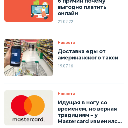
6 причин почему
выгодно платить
онлайн
21.02.22
Новости
Доставка еды от
американского такси
19.07.16
Новости
Идущая в ногу со
временем, но верная
традициям – у
Mastercard изменился
логотип