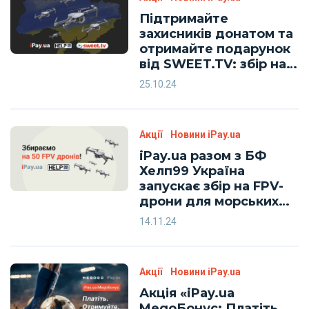
Підтримайте
захисників донатом та
отримайте подарунок
від SWEET.TV: збір на
FPV-дрони для
25.10.24
морпіхів триває!
Акції
Новини iPay.ua
iPay.ua разом з БФ
Хелп99 Україна
запускає збір на FPV-
дрони для морських
піхотинців
14.11.24
Акції
Новини iPay.ua
Акція «iPay.ua
MegoБонус: Платіть.