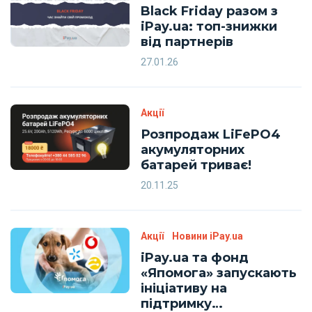
Black Friday разом з
iPay.ua: топ-знижки
від партнерів
27.01.26
Акції
Розпродаж LiFePO4
акумуляторних
батарей триває!
20.11.25
Акції
Новини iPay.ua
iPay.ua та фонд
«Япомога» запускають
ініціативу на
підтримку