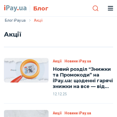
Skip to main content
Блог
Блог iPay.ua
Акції
Акції
Акції
Новини iPay.ua
Новий розділ “Знижки
та Промокоди” на
iPay.ua: щоденні гарячі
знижки на все — від
косметики та одягу до
12.12.25
квитків і гаджетів
Акції
Новини iPay.ua