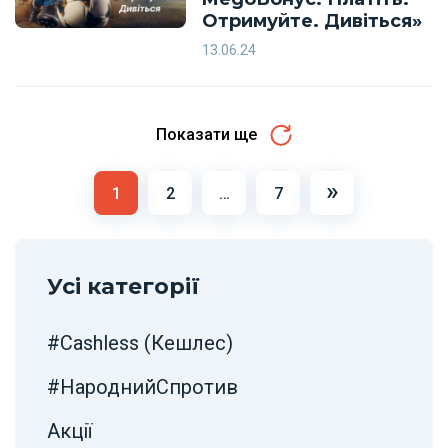
Отримуйте. Дивіться»
13.06.24
Показати ще
Навігація
»
1
2
…
7
постів
Усі категорії
#Cashless (Кешлес)
#НароднийСпротив
Акції