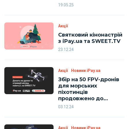
безпритульних тварин
19.05.25
Акції
Святковий кінонастрій
з iPay.ua та SWEET.TV
23.12.24
Акції
Новини iPay.ua
Збір на 50 FPV-дронів
для морських
піхотинців
продовжено до
Нового Року
03.12.24
Акції
Новини iPay.ua