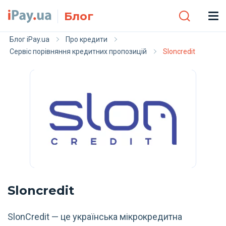
Skip to main content
Блог
Блог iPay.ua
Про кредити
Сервіс порівняння кредитних пропозицій
Sloncredit
Sloncredit
SlonCredit — це українська мікрокредитна