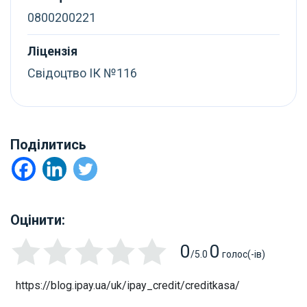
0800200221
Ліцензія
Свідоцтво ІК №116
Поділитись
Оцінити:
0
0
/5.0
голос(-ів)
https://blog.ipay.ua/uk/ipay_credit/creditkasa/