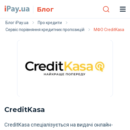
Skip to main content
Блог
Блог iPay.ua
Про кредити
Сервіс порівняння кредитних пропозицій
МФО CreditKasa
CreditKasa
CreditKasa спеціалізується на видачі онлайн-