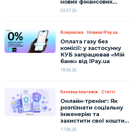
нових фінансових
технологій
03.07.26
Комуналка
Новини iPay.ua
Оплата газу без
комісії: у застосунку
КУБ запрацював «Мій
банк» від iPay.ua
18.06.26
Безпека платежів
Статті
Онлайн-тренінг: Як
розпізнати соціальну
інженерію та
захистити свої кошти
від шахраїв разом з
17.06.26