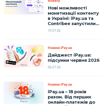
бізнесу
Нові можливості
монетизації контенту
в Україні: iPay.ua та
Contribee запустили
спільний проєкт
10.07.26
Новини iPay.ua
Дайджест iPay.ua:
підсумки червня 2026
06.07.26
Новини iPay.ua
iPay.ua – 18 років
разом. Від перших
онлайн-платежів до