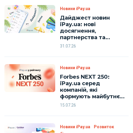
Новини iPay.ua
Дайджест новин
iPay.ua: нові
досягнення,
партнерства та
корисні фінансові
31.07.26
поради
Новини iPay.ua
Forbes NEXT 250:
iPay.ua серед
компаній, які
формують майбутнє
українського фінтеху
15.07.26
Новини iPay.ua
Розвиток