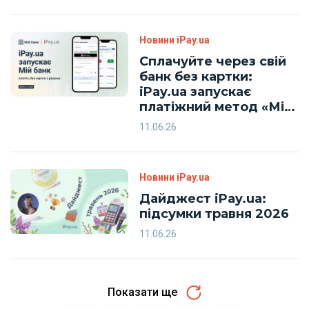
iPay.ua
Новини iPay.ua
Сплачуйте через свій
банк без картки:
iPay.ua запускає
платіжний метод «Мій
банк»
11.06.26
Новини iPay.ua
Дайджест iPay.ua:
підсумки травня 2026
11.06.26
Показати ще